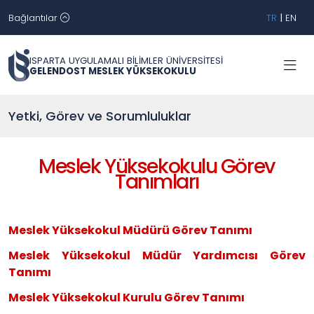
Bağlantılar
TR
|
EN
ISPARTA UYGULAMALI BİLİMLER ÜNİVERSİTESİ
GELENDOST MESLEK YÜKSEKOKULU
Yetki, Görev ve Sorumluluklar
Meslek Yüksekokulu Görev
Tanımları
Meslek Yüksekokul Müdürü G
örev Tanımı
Meslek Yüksekokul Müdür Y
ardımcısı Görev
Tanımı
Meslek Yüksekokul Kurulu G
örev Tanımı