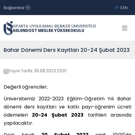
Bağlantılar
TR
|
EN
ISPARTA UYGULAMALI BİLİMLER ÜNİVERSİTESİ
GELENDOST MESLEK YÜKSEKOKULU
Bahar Dönemi Ders Kayıtları 20-24 Şubat 2023
Yayın Tarihi: 30.08.2023 23:01
Değerli öğrenciler;
Üniversitemiz 2022-2023 Eğitim-Öğretim Yılı Bahar
dönemi ders kayıtları ve katkı payı-öğrenim ücreti
ödemeleri
20-24 Şubat 2023
tarihleri arasında
yapılacaktır.
Ders kaydı
20 Şubat 2023
saat 10:00'da