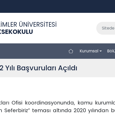
İMLER ÜNİVERSİTESİ
KSEKOKULU
Kurumsal
Böl
 Yılı Başvuruları Açıldı
arı Ofisi koordinasyonunda, kamu kurumla
çin Seferbiriz” teması altında 2020 yılından 