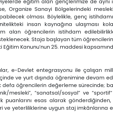
iyelerde eğitim alan gençlerimize de aynı 
 ise, Organize Sanayi Bölgelerindeki mesle
apabilecek olması. Böylelikle, genç istihda
nitelikteki insan kaynağına ulaşması kolay
m alan öğrencilerin istihdam edilebilirlik
teklenecek. Staja başlayan tüm öğrencilerin 
sleki Eğitim Kanunu’nun 25. maddesi kapsamı
ar, e-Devlet entegrasyonu ile çalışan milli 
rt içinde ve yurt dışında öğrenimine devam e
ilk defa öğrencilerin değerleme sürecinde; ba
k/mesleki”, “sanatsal/sosyal” ve “sportif“ 
erlilik puanlarını esas alarak gönderdiğinden
i ve yeterliliklerine uygun staj imkânlarına 