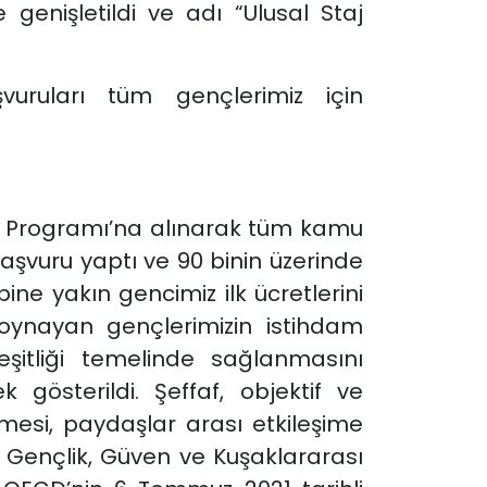
 genişletildi ve adı “Ulusal Staj
şvuruları tüm gençlerimiz için
lık Programı’na alınarak tüm kamu
başvuru yaptı ve 90 binin üzerinde
bine yakın gencimiz ilk ücretlerini
ol oynayan gençlerimizin istihdam
t eşitliği temelinde sağlanmasını
österildi. Şeffaf, objektif ve
nmesi, paydaşlar arası etkileşime
 Gençlik, Güven ve Kuşaklararası