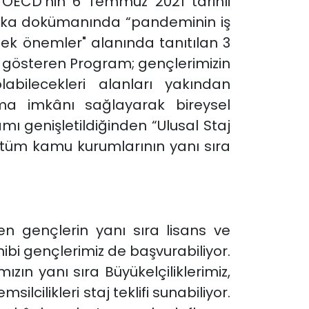
 OECD’nin 6 Temmuz 2021 tarihli
litika dokümanında “pandeminin iş
tek önemler" alanında tanıtılan 3
a gösteren Program; gençlerimizin
bilecekleri alanları yakından
ama imkânı sağlayarak bireysel
mı genişletildiğinden “Ulusal Staj
 tüm kamu kurumlarının yanı sıra
n gençlerin yanı sıra lisans ve
bi gençlerimiz de başvurabiliyor.
zın yanı sıra Büyükelçiliklerimiz,
lcilikleri staj teklifi sunabiliyor.