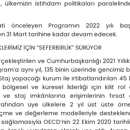
 ülkemizin istihdam politikaları paralelinde
akati önceleyen Programın 2022 yılı ba
den 31 Mart tarihine kadar devam edecek.
ERİMİZ İÇİN “SEFERBİRLİK” SÜRÜYOR
rçekleştirilen ve Cumhurbaşkanlığı 2021 Yıl
ram’a aynı yıl, 135 binin üzerinde gencimiz 
 Staj yapacağı kurum ile irtibatlandırılan 45 
 bölgesel ve küresel liderliği için kilit r
si ve staj imkânlarına erişimlerinin fırsa
ından üye ülkelere 2 yıl üst üste örnek g
çi ölçme ve değerleme modelleriyle destekle
sağlamasıyla OECD’nin 22 Ekim 2020 tarihli