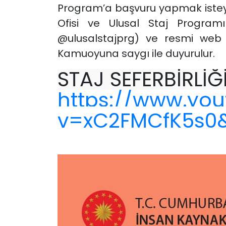
Program’a başvuru yapmak isteye
Ofisi ve Ulusal Staj Program
@ulusalstajprg) ve resmi web sit
Kamuoyuna saygı ile duyurulur.
STAJ SEFERBİRLİĞ
https://www.yo
v=xC2FMCfK5s0