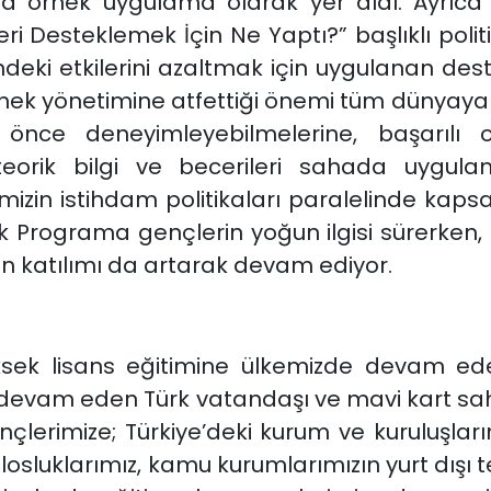
da örnek uygulama olarak yer aldı. Ayrıca
eri Desteklemek İçin Ne Yaptı?” başlıklı po
indeki etkilerini azaltmak için uygulanan des
tenek yönetimine atfettiği önemi tüm dünyay
ce deneyimleyebilmelerine, başarılı ola
 teorik bilgi ve becerileri sahada uygul
emizin istihdam politikaları paralelinde kapsa
 Programa gençlerin yoğun ilgisi sürerken,
in katılımı da artarak devam ediyor.
üksek lisans eğitimine ülkemizde devam ede
a devam eden Türk vatandaşı ve mavi kart sahi
erimize; Türkiye’deki kurum ve kuruluşlarımı
osluklarımız, kamu kurumlarımızın yurt dışı temsi