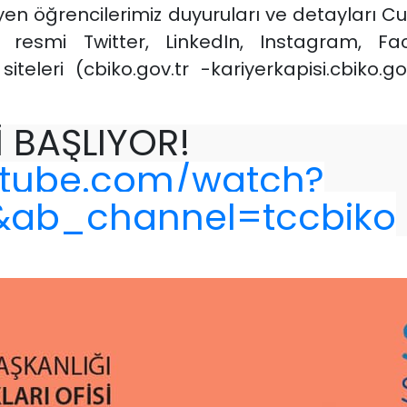
n öğrencilerimiz duyuruları ve detayları C
ı resmi Twitter, LinkedIn, Instagram, F
eleri (cbiko.gov.tr -kariyerkapisi.cbiko.gov
İ BAŞLIYOR!
utube.com/watch?
&ab_channel=tccbiko