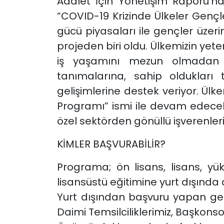
Adalet İçin Yönetişim Raporu’n
“COVID-19 Krizinde Ülkeler Gençl
gücü piyasaları ile gençler üzer
projeden biri oldu. Ülkemizin ye
iş yaşamını mezun olmadan ön
tanımalarına, sahip oldukları
gelişimlerine destek veriyor. Ülk
Programı” ismi ile devam edecek
özel sektörden gönüllü işverenler
KİMLER BAŞVURABİLİR?
Programa; ön lisans, lisans, y
lisansüstü eğitimine yurt dışınd
Yurt dışından başvuru yapan gençl
Daimi Temsilciliklerimiz, Başkonsol